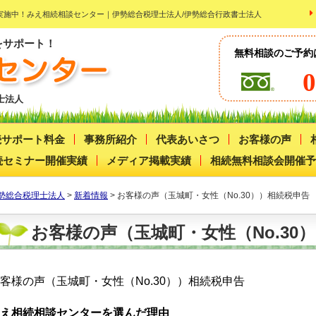
実施中！みえ相続相談センター｜伊勢総合税理士法人/伊勢総合行政書士法人
をサポート！
無料相談のご予約はこ
0
士法人
続サポート料金
事務所紹介
代表あいさつ
お客様の声
続セミナー開催実績
メディア掲載実績
相続無料相談会開催予
勢総合税理士法人
>
新着情報
>
お客様の声（玉城町・女性（No.30））相続税申告
お客様の声（玉城町・女性（No.30
客様の声（玉城町・女性（No.30））相続税申告
え相続相談センターを選んだ理由