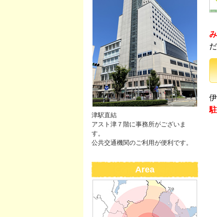
み
だ
伊
駐
津駅直結
アスト津７階に事務所がございま
す。
公共交通機関のご利用が便利です。
Area