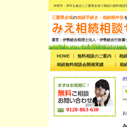
伊勢市・津市を拠点に三重県全域で相続の無料相談
三重県全域
の
相続手続き・相続税申告
運営：伊勢総合税理士法人・伊勢総合行政書
HOME
無料相談のご案内
相
相続無料相談会開催実績
相
伊
0120-863-630
お
み