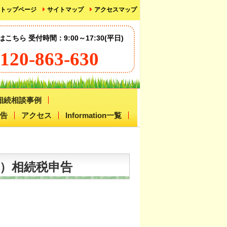
トップページ
サイトマップ
アクセスマップ
ちら 受付時間：9:00～17:30(平日)
120-863-630
相続相談事例
告
アクセス
Information一覧
））相続税申告